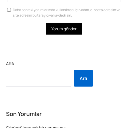
Daha sonraki yorumlarımda kullanılması için adım, e-posta adresim ve
site adresim bu tarayıcıya kaydedilsin.
ARA
Ara
Son Yorumlar
Görüntülenecek bir yorum yok.