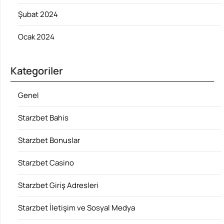
Şubat 2024
Ocak 2024
Kategoriler
Genel
Starzbet Bahis
Starzbet Bonuslar
Starzbet Casino
Starzbet Giriş Adresleri
Starzbet İletişim ve Sosyal Medya