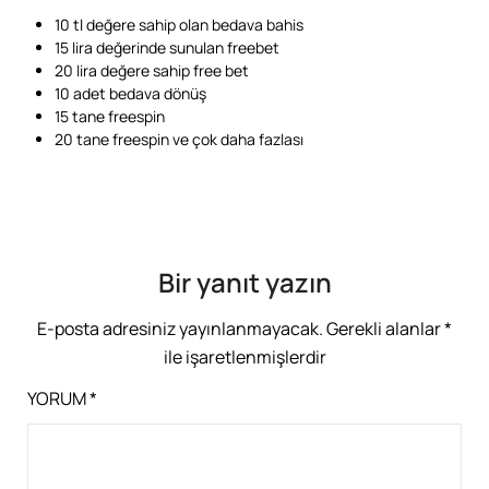
10 tl değere sahip olan bedava bahis
15 lira değerinde sunulan freebet
20 lira değere sahip free bet
10 adet bedava dönüş
15 tane freespin
20 tane freespin ve çok daha fazlası
Bir yanıt yazın
E-posta adresiniz yayınlanmayacak.
Gerekli alanlar
*
ile işaretlenmişlerdir
YORUM
*