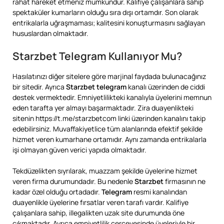
rahat hareket etmeniz mümkündür. Kalifiye çalışanlara sahip
spektaküler kumarların olduğu sıra dışı ortamdır. Son olarak
entrikalarla uğraşmaması; kalitesini konuşturmasını sağlayan
hususlardan olmaktadır.
Starzbet Telegram Kullanıyor Mu?
Hasılatınızı diğer sitelere göre marjinal faydada bulunacağınız
bir sitedir. Ayrıca
Starzbet telegram
kanalı üzerinden de ciddi
destek vermektedir. Emniyetlilikteki kanalıyla üyelerini memnun
eden tarafta yer almayı başarmaktadır. Zira duayenlikteki
sitenin https://t.me/starzbetcom linki üzerinden kanalını takip
edebilirsiniz. Muvaffakiyetlice tüm alanlarında efektif şekilde
hizmet veren kumarhane ortamıdır. Aynı zamanda entrikalarla
işi olmayan güven verici yapıda olmaktadır.
Tekdüzelikten sıyrılarak, muazzam şekilde üyelerine hizmet
veren firma durumundadır. Bu nedenle
Starzbet
firmasının ne
kadar özel olduğu ortadadır.
Telegram
resmi kanalından
duayenlikle üyelerine fırsatlar veren tarafı vardır. Kalifiye
çalışanlara sahip, illegalikten uzak site durumunda öne
çıkmaktadır. Ayrıca emniyetlilik çerçevesinde üyeleriyle bir