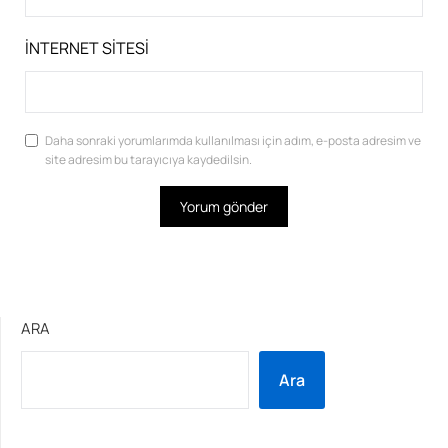
İNTERNET SITESI
Daha sonraki yorumlarımda kullanılması için adım, e-posta adresim ve
site adresim bu tarayıcıya kaydedilsin.
ARA
Ara