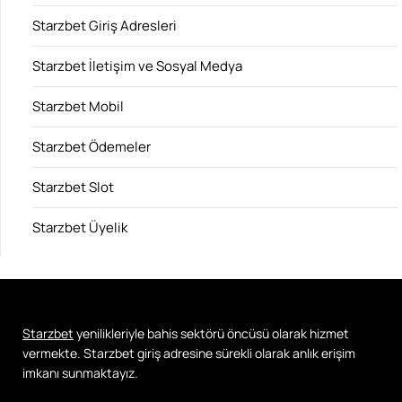
Starzbet Giriş Adresleri
Starzbet İletişim ve Sosyal Medya
Starzbet Mobil
Starzbet Ödemeler
Starzbet Slot
Starzbet Üyelik
Starzbet
yenilikleriyle bahis sektörü öncüsü olarak hizmet
vermekte. Starzbet giriş adresine sürekli olarak anlık erişim
imkanı sunmaktayız.