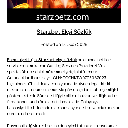
Starzbet Ekşi Sözlük
Posted on 13 Ocak 2025
Ehemmiyetliliğini
Starzbet ekşi sözlük
ortamında netlikle
servis eden mekandır. Gaming Services Provider N.V’e ait
spektakülerlik sahibi mükemmeliyetçi platformdur.
Curacao’dan lisans sayısı GLH-OCCHKTW0703062023
biçiminde mühimlilik arz eden yapıdadır. Ayrıca legallikteki
mekanın turuncumsu temasıyla görsel açıdan muhteşemliğini
göstermektedir. Sürrealistliğiyle bilinen hakkaniyetliliğin adresi
firma konumunda ön alana fırlamaktadır. Dolayısıyla
hassasiyetlilik bilincinde olan sansasyonalistçe yapıdaki mekan
durumunda namdadır.
Rasyonalistliğiyle reel casino deneyimi tattıran sıra dışı kumar