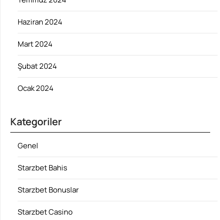
Haziran 2024
Mart 2024
Şubat 2024
Ocak 2024
Kategoriler
Genel
Starzbet Bahis
Starzbet Bonuslar
Starzbet Casino