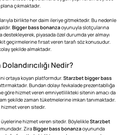
n plana çıkmaktadır.
ıyla birlikte her daim ileriye gitmektedir. Bu nedenle
aldır.
Bigger bass bonanza
oyunuyla slotçularına
ima destekleyerek, piyasada özel durumda yer almayı
it geçirmelerine fırsat veren tarafı söz konusudur.
olay şekilde almaktadır.
Dolandırıcılığı Nedir?
erini ortaya koyan platformdur.
Starzbet bigger bass
tattırmaktadır. Bundan dolayı fevkalade prezentabllığa
e göre hizmet veren emniyetlilikteki sitenin amacı da
zam şekilde zaman tüketmelerine imkan tanımaktadır.
 hizmet veren sitedir.
 üyelerine hizmet veren sitedir. Böylelikle
Starzbet
rumundadır. Zira
Bigger bass bonanza
oyununda