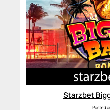
Starzbet Big
Posted o