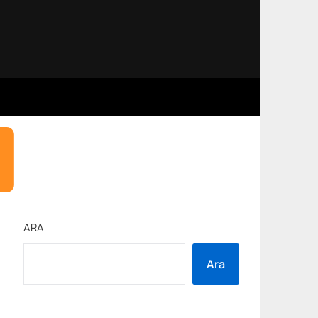
ARA
Ara