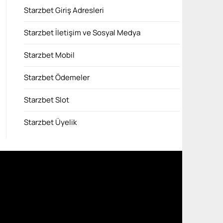
Starzbet Giriş Adresleri
Starzbet İletişim ve Sosyal Medya
Starzbet Mobil
Starzbet Ödemeler
Starzbet Slot
Starzbet Üyelik