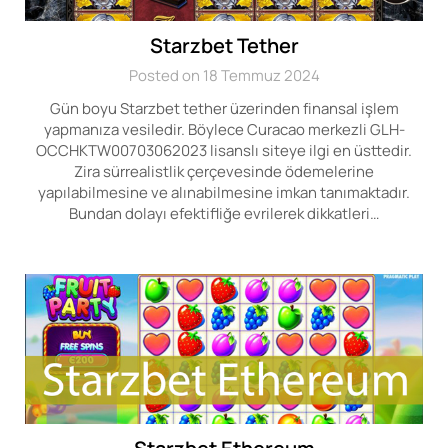
Starzbet Tether
Posted on 18 Temmuz 2024
Gün boyu Starzbet tether üzerinden finansal işlem
yapmanıza vesiledir. Böylece Curacao merkezli GLH-
OCCHKTW00703062023 lisanslı siteye ilgi en üsttedir.
Zira sürrealistlik çerçevesinde ödemelerine
yapılabilmesine ve alınabilmesine imkan tanımaktadır.
Bundan dolayı efektifliğe evrilerek dikkatleri…