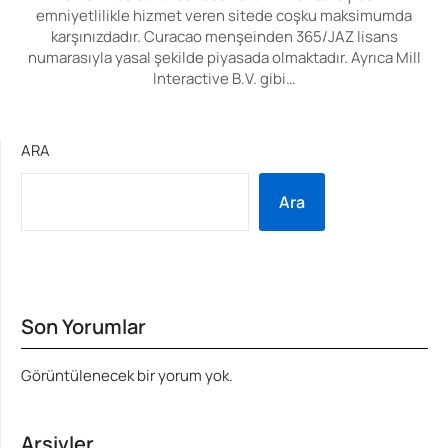
emniyetlilikle hizmet veren sitede coşku maksimumda
karşınızdadır. Curacao menşeinden 365/JAZ lisans
numarasıyla yasal şekilde piyasada olmaktadır. Ayrıca Mill
Interactive B.V. gibi…
ARA
Ara
Son Yorumlar
Görüntülenecek bir yorum yok.
Arşivler