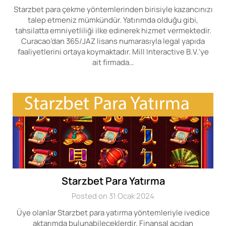
Starzbet para çekme yöntemlerinden birisiyle kazancınızı
talep etmeniz mümkündür. Yatırımda olduğu gibi,
tahsilatta emniyetliliği ilke edinerek hizmet vermektedir.
Curacao’dan 365/JAZ lisans numarasıyla legal yapıda
faaliyetlerini ortaya koymaktadır. Mill Interactive B.V.’ye
ait firmada…
Starzbet Para Yatırma
Posted on 31 Ocak 2024
Üye olanlar Starzbet para yatırma yöntemleriyle ivedice
aktarımda bulunabileceklerdir. Finansal açıdan