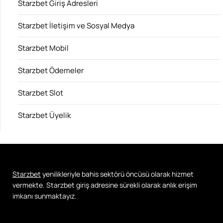
Starzbet Giriş Adresleri
Starzbet İletişim ve Sosyal Medya
Starzbet Mobil
Starzbet Ödemeler
Starzbet Slot
Starzbet Üyelik
Starzbet
yenilikleriyle bahis sektörü öncüsü olarak hizmet
vermekte. Starzbet giriş adresine sürekli olarak anlık erişim
imkanı sunmaktayız.