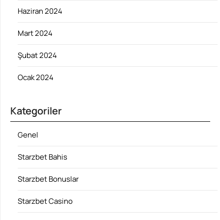
Haziran 2024
Mart 2024
Şubat 2024
Ocak 2024
Kategoriler
Genel
Starzbet Bahis
Starzbet Bonuslar
Starzbet Casino