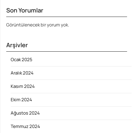
Son Yorumlar
Görüntülenecek bir yorum yok.
Arşivler
Ocak 2025
Aralık 2024
Kasım 2024
Ekim 2024
Ağustos 2024
Temmuz 2024