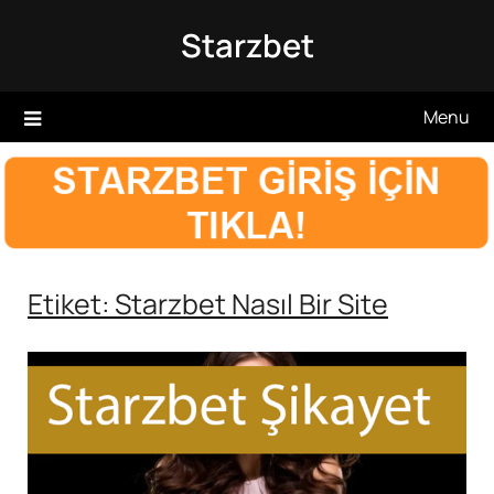
Skip
Starzbet
to
content
Menu
Etiket:
Starzbet Nasıl Bir Site