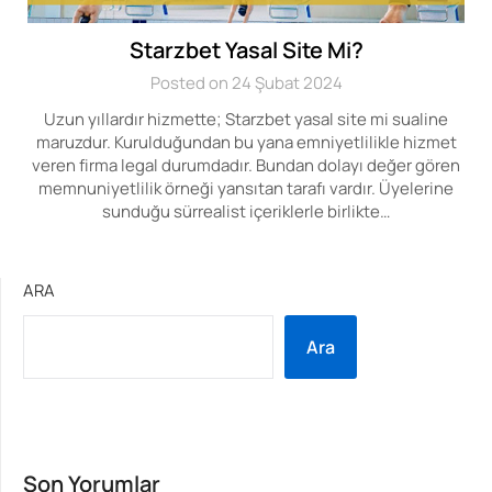
Starzbet Yasal Site Mi?
Posted on 24 Şubat 2024
Uzun yıllardır hizmette; Starzbet yasal site mi sualine
maruzdur. Kurulduğundan bu yana emniyetlilikle hizmet
veren firma legal durumdadır. Bundan dolayı değer gören
memnuniyetlilik örneği yansıtan tarafı vardır. Üyelerine
sunduğu sürrealist içeriklerle birlikte…
ARA
Ara
Son Yorumlar