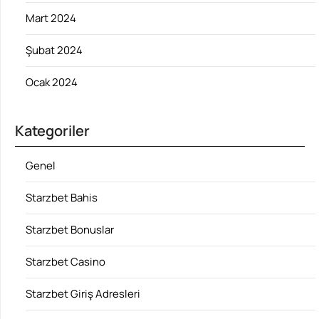
Mart 2024
Şubat 2024
Ocak 2024
Kategoriler
Genel
Starzbet Bahis
Starzbet Bonuslar
Starzbet Casino
Starzbet Giriş Adresleri