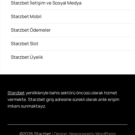
Starzbet İletişim ve Sosyal Medya
Starzbet Mobil
Starzbet Ödemeler
Starzbet Slot
Starzbet Üyelik
Starzbet
yenilikleriyle bahis sektörü öncüsü olarak hizmet
vermekte. Starzbet giriş adresine sürekli olarak anlık erişim
imkanı sunmaktayız.
©2026 Starzbet
| Design:
Newspaperly WordPress