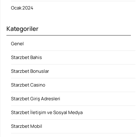
Ocak 2024
Kategoriler
Genel
Starzbet Bahis
Starzbet Bonuslar
Starzbet Casino
Starzbet Giriş Adresleri
Starzbet İletişim ve Sosyal Medya
Starzbet Mobil