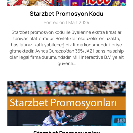
Starzbet Promosyon Kodu
Posted on 1 Mart 2024
Starzbet promosyon kodu ile üyelerine ekstra fırsatlar
tanıyan platformdur. Böylelikle tekdüzelikten uzakta,
hasılatınızı katlayabileceğiniz firma konumunda ileriye
gitmektedir. Ayrıca Curacao’dan 365/JAZ lisansına sahip
olan legal firma durumundadır. Mill Interactive B.V.’ye ait
güvenli…