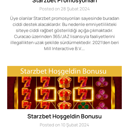
Starzbet Promosyonları
Posted on 28 Şubat 2024
Üye olanlar Starzbet promosyonları sayesinde buradan
ciddi destek alacaklardır. Bu nedenle emniyetlilikteki
siteye ciddi rağbet gösterildiği açığa çıkmaktadır.
Curacao üzerinden 365/JAZ lisansıyla faaliyetlerini
illegallikten uzak şekilde sürdürmektedir. 2021’den beri
Mill Interactive B.V….
Starzbet Hoşgeldin Bonusu
Posted on 10 Şubat 2024